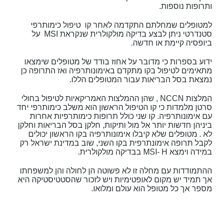
ותרופות נוספות.
למטופלים שמחלתם התקדמה לאחר קו טיפול כימותרפי
סטנדרטי ניתן לבצע בדיקה מולקולרית שנקראת MSI על
ביופסיה קיימת או חדשה.
ידוע בספרות כי מדובר על אחוז בודד של מטופלים שימצאו
מתאימים לטיפול בקו מתקדם באימונותרפיה ואז התרופה כן
נמצאת בסל הבריאות עבור המטופלים הללו.
המלצות NCCN , שהן ההמלצות האמריקאיות לטיפול בחולי
סרטן מלמדות כי קו הטיפול הראשון הוא משלב כימותרפי יחד
עם אימונותרפיה. קו שני כולל תרופות כימותרפיות אחרות
ביניהן חדשות יותר אל מול ותיקות, חלקן בסל הבריאות וחלקן
לא . מטופלים שלא קיבלו אימונותרפיה בקו הראשון יכולים
לקבל תרופה אימונתרפית בקו השני, שוב במדינת ישראל רק
במידה וימצא MSI- H בבדיקה מולקולרית.
ההתמודדות עם מחלה זו לא פשוטה הן לחולה והן למשפחתו
אך תמיד יש מקום לאופטימיות ויש לזכור שהסטטיסטיקה היא
מספר אך כל מטופל הוא עולם ומלואו.