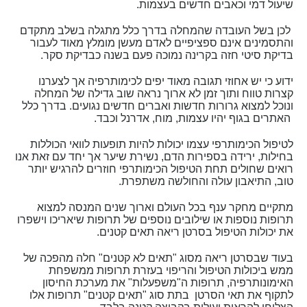
שיעול דמי וכאבים חדשים בעצמות.
לכן בשל העובדה שהמחלה בדרך כלל מתגלה בשלב מתקדם
והתסמינים אינם ספציפיים לאדם מעשן מומלץ מאוד לעבור
בדיקת סיטי חזה בקרינה נמוכה פעם בשנה כבדיקת סקר.
ידוע כי יש אחוזי תגובה מאוד יפים לכימותרפיה אך לצערנו
קצרות טווח ותוך זמן לא ארוך נראה שוב גדילה של המחלה
ונוכל למצוא גרורות חדשות ואברים חדשים נגועים. בדרך כלל
האתרים בגוף יהיו עצמות, מוח, אדרנל וכבד.
לטיפול הכימותרפי עצמו יכולות להיות תופעות לוואי הכוללות
בחילות, ירידה בספירות הדם, נשירת שיער אך יחד עם זאת אנו
רואים שחולים תחת הטיפול הכימותרפי חוזרים להרגיש יותר
טוב, התיאבון עולה והחולשה משתפרת.
מתקיים מחקר ענף בכל העולם וארוך שנים המנסה למצוא
תרופות נוספות או שילובים נוספים של תרופות שיאריכו וישפרו
את יכולות הטיפול בסרטן ריאה תאים קטנים.
בעוד שבסרטן ריאה מסוג "תאים לא קטנים" חלה מהפכה של
ממש ביכולות הטיפול והריפוי בעזרת תרופות ממשפחת
האימונותרפיה, תרופות ה"משפעלות" את מערכת החיסון
לתקוף את תאי הסרטן בתת סוג "תאים קטנים" תרופות אלו