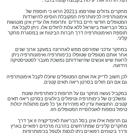
הצליחו להראות יעילות בקבוצה קטנה בלבד.
מחקרים גדולים שפרסמו ב2021 הראו כי תוספת של
אימונותרפיה לכימותרפיה המקובלת הוסיפו להישרדות
המטופלים חודשי חיים בודדים ותרופות אלו עדיין אינן מונגשות
בסל הבריאות בישראל ללא עלות לחולים אלו. ניתן לקבל את
תוספת האימונותרפיה דרך חברות הביטוח או במסגרת מחקר
קליני.
במחקר עדכני שפורסם ממש לאחרונה במעקב ארוך שנים
אחר אותם מטופלים שטופלו בכימותרפיה ואימונותרפיה ניתן
לראות שיש אנשים שהישרדותם נמשכת מעבר לסטטיסטיקה
הידועה.
לכן חשוב לדייק את אותם המטופלים שיוכלו לקבל אימונותרפיה
גם אם הם חולים בסרטן ריאה תאים קטנים.
במקביל נעשה מחקר גם על תרופות כימותרפיות שונות
ומשלבים של כימותרפיה וטיפולים ביולוגים בסרטן ריאה תאים
קטנים, התוצאות עדין לא מזהירות אך כל פעם מתגלות יכולות
טיפול נוספות לאוכלוסיית המטופלים הזו.
גם תרופות אילו אינן בסל הבריאות לאינדיקציה זו אך דרך
מחקרים קליניים שמתרחשים בהרבה מרכזים רפואיים בארץ
ודרך ביטוחים רפואיים ניתן לנסות ולטפל בכימותרפיות