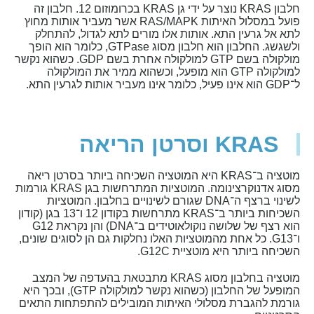
חלבון KRAS נוצר על ידי גן KRAS בכרומוזום 12. חלבון זה
פועל במסלול האיתות RAS/MAPK אשר מעביר אותות מחוץ
לתא אל גרעין התא. אותות אלו מורים לתא לגדול, להתחלק
ולשגשג. החלבון הוא חלבון מסוג GTPase, כלומר הוא הופך
מולקולה בשם GTP למולקולה אחרת בשם GDP. כשהוא נקשר
למולקולה GTP הוא מופעל, וכשהוא ממיר את המולקולה
ל־GDP הוא אינו פעיל, כלומר אינו מעביר אותות לגרעין התא.
KRAS וסרטן הריאה
מוטציה ב־KRAS היא המוטציה השכיחה ביותר בסרטן ריאה
מסוג אדנוקרצינומה. המוטציות המתרחשות בגן KRAS גורמות
לשינוי ברצף ה־DNA שגורם לשינויים בחלבון. המוטציות
השכיחות ביותר ב־KRAS מתרחשות בקודון 12 ו־13 בגן (קודון
הוא רצף של שלושה נוקולאוטידים ב־DNA) והן נקראת G12
ו־G13. כל אחת מהמוטציות האלו נחלקות גם הן לסוגים שונים,
השכיחה ביותר היא מוטציית G12C.
מוטציה בחלבון מסוג KRAS מתבטאת בהעדפה של המצב
המופעל של החלבון (כשהוא נקשר למולקולה GTP), ובכך היא
גורמת להגברת מסלולי האיתות המובילים להתפתחות התאים