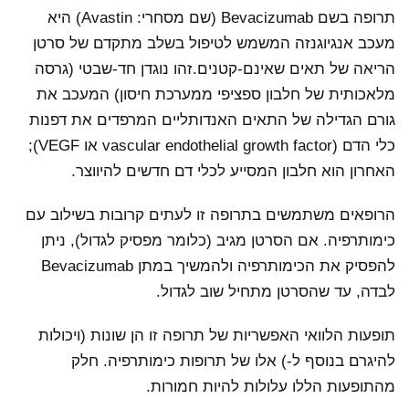
תרופה בשם Bevacizumab (שם מסחרי: Avastin) היא
מעכב אנגיוגנזה המשמש לטיפול בשלב מתקדם של סרטן
הריאה של תאים שאינם-קטנים.זהו נוגדן חד-שבטי (גרסה
מלאכותית של חלבון ספציפי ממערכת חיסון) המעכב את
גורם הגדילה של התאים האנדותליים המרפדים את דפנות
כלי הדם (vascular endothelial growth factor או VEGF);
האחרון הוא חלבון המסייע לכלי דם חדשים להיווצר.
הרופאים משתמשים בתרופה זו לעתים קרובות בשילוב עם
כימותרפיה. אם הסרטן מגיב (כלומר מפסיק לגדול), ניתן
להפסיק את הכימותרפיה ולהמשיך במתן Bevacizumab
לבדה, עד שהסרטן מתחיל שוב לגדול.
תופעות הלוואי האפשריות של תרופה זו הן שונות (ויכולות
להיגרם בנוסף ל-) אלו של תרופות כימותרפיה. חלק
מהתופעות הללו עלולות להיות חמורות.