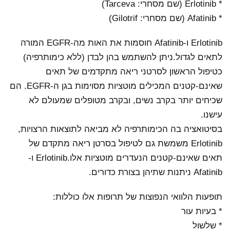
* Erlotinib (שם מסחרי: Tarceva)
* Afatinib (שם מסחרי: Gilotrif)
Erlotinib ו-Afatinib חוסמות את האות מה-EGFR המורה
לתאים לגדול.ניתן להשתמש בהן לבדן (ללא כימותרפיה)
כטיפול הראשון לסרטני ריאה מתקדמים של תאים
שאינם-קטנים המכילים מוטציות מסוימות בגן ה-EGFR. הם
שכיחים יותר בקרב נשים, ובקרב מטופלים שמעולם לא
עישנו.
בסיטואציה בה הכימותרפיה לא מביאה לתוצאות הרצויות,
Erlotinib משמשת גם לטיפול בסרטן ריאה מתקדם של
תאים שאינם-קטנים הנעדרים מוטציות אלו.Erlotinib ו-
Afatinib ניתנות שתיהן בצורת כדורים.
תופעות הלוואי הנפוצות של תרופות אלו כוללות:
* בעיות עור
* שלשול