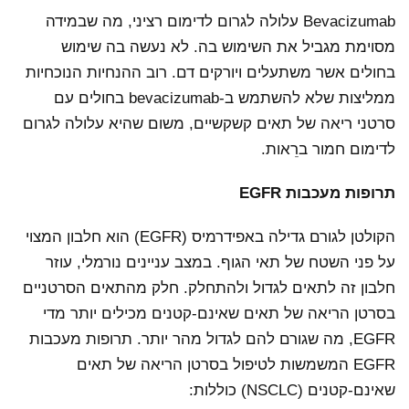
Bevacizumab עלולה לגרום לדימום רציני, מה שבמידה
מסוימת מגביל את השימוש בה. לא נעשה בה שימוש
בחולים אשר משתעלים ויורקים דם. רוב ההנחיות הנוכחיות
ממליצות שלא להשתמש ב-bevacizumab בחולים עם
סרטני ריאה של תאים קשקשיים, משום שהיא עלולה לגרום
לדימום חמור ברֵאות.
תרופות מעכבות EGFR
הקולטן לגורם גדילה באפידרמיס (EGFR) הוא חלבון המצוי
על פני השטח של תאי הגוף. במצב עניינים נורמלי, עוזר
חלבון זה לתאים לגדול ולהתחלק. חלק מהתאים הסרטניים
בסרטן הריאה של תאים שאינם-קטנים מכילים יותר מדי
EGFR, מה שגורם להם לגדול מהר יותר. תרופות מעכבות
EGFR המשמשות לטיפול בסרטן הריאה של תאים
שאינם-קטנים (NSCLC) כוללות: