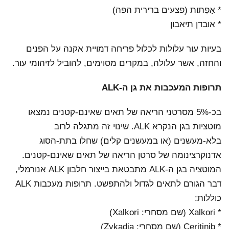
* אַפְתות (פצעים ברירית הפה)
* אובדן תיאבון
בעיות עור עלולות לכלול פריחה דמויית אקנה על הפנים
והחזה, אשר עלולה, במקרים מסוימים, להוביל לזיהומי עור.
תרופות המעכבות את גן ה-ALK
בכ-5% מסרטני הריאה של תאים שאינם-קטנים נמצאו
מוטציות בגן הנקרא ALK. שינוי זה מתגלה לרוב
בלא-מעשנים (או במעשנים קלים) שחלו בתת-הסוג
אדנוקרצינומה של סרטן הריאה של תאים שאינם-קטנים.
המוטציה בגן ה-ALK מתבטאת בייצור חלבון ALK אנורמלי,
דבר הגורם לתאים לגדול ולהתפשט. תרופות מעכבות ALK
כוללות:
* Xalkori (שם מסחרי: Xalkori)
* Ceritinib (שם מסחרי: Zykadia)