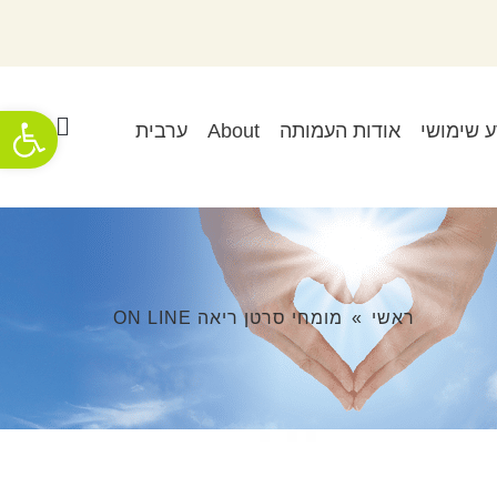
פתח סרגל
ע שימושי
אודות העמותה
About
ערבית
ראשי
»
מומחי סרטן ריאה ON LINE