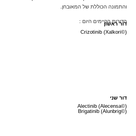
והתמונה הכוללת של המאובחן.
הדורות הקיימים היום :
דור ראשון
Crizotinib (Xalkori©)
דור שני
Alectinib (Alecensa©)
Brigatinib (Alunbrig©)