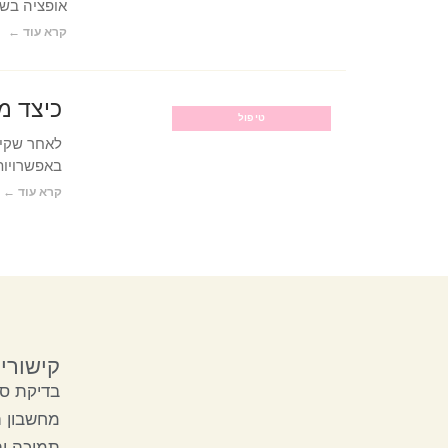
אופציה בש
קרא עוד ←
כיצד מ
טיפול
לאחר שקיו
באפשרויות
קרא עוד ←
קישורי
בדיקת סק
מחשבון 
תמיכה ו