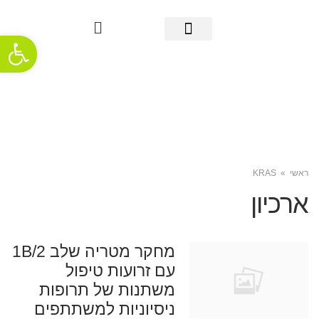
פתח סרגל
מידע אודות סרטן הריאה
אבחון מוקדם
מידע שימושי
אודות העמותה
חדשות ופרסומים
תמיכה והתמודדות
ראשי
»
KRAS
ארכיון
מחקר מטריה שלב 1B/2
עם זרועות טיפול
משתנות של תרופות
ניסיוניות למשתתפים