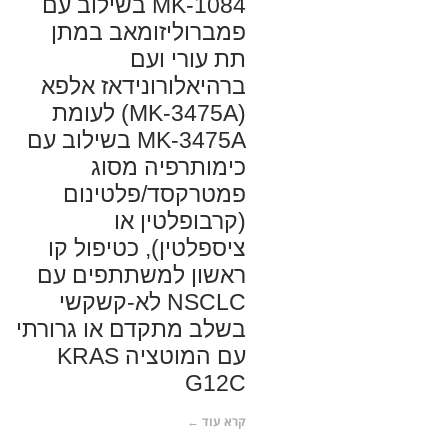
MK-1084 בשילוב עם
פמברוליזומאב במתן
תת עורי ועם
ברהיאלורונידאז אלפא
(MK-3475A) לעומת
MK-3475A בשילוב עם
כימותרפיה מסוג
פמטרקסד/פלטינום
(קרבופלטין או
ציספלטין), כטיפול קו
ראשון למשתתפים עם
NSCLC לא-קשקשי
בשלב מתקדם או גרורתי
עם המוטציה KRAS
G12C
קרא עוד ←