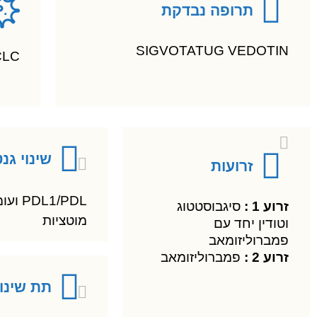
תרופה נבדקת
SIGVOTATUG VEDOTIN
NSCLC תאי
שינוי גנט
זרועות
PDL1/PDL 
זרוע 1 :
סיגבוסטטוג
מוטציות
וטודין יחד עם
פמברוליזומאב
זרוע 2 :
פמברוליזומאב
תת שינוי