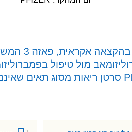
מחקר בתווית פתוחה רב-מרכזי, ב
וליזומאב מול טיפול בפמברוליזו
ראשון במטופלים עם PD-L1 high סרטן ריאות מסוג