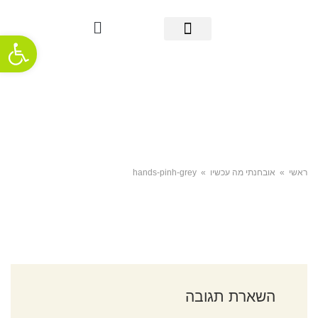
פתח סרגל
מידע אודות סרטן הריאה
אבחון מוקדם
מידע שימושי
אודות העמותה
חדשות ופרסומים
תמיכה והתמודדות
ראשי
»
אובחנתי מה עכשיו
»
hands-pinh-grey
השארת תגובה