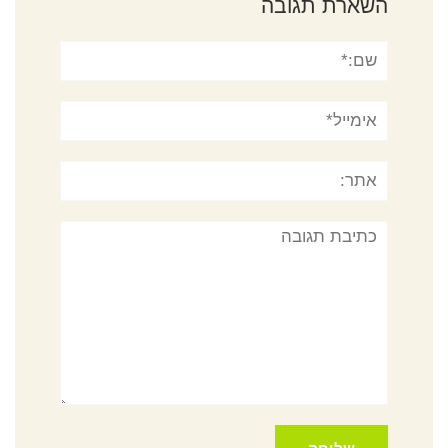
השארת תגובה
שם:*
אימייל*
אתר:
תגובה