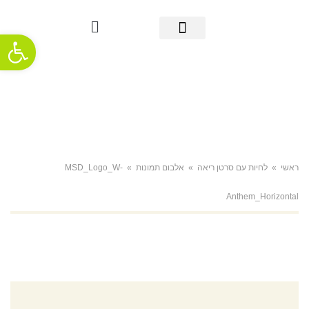
פתח סרגל
מידע אודות סרטן הריאה
אבחון מוקדם
מידע שימושי
אודות העמותה
חדשות ופרסומים
תמיכה והתמודדות
ראשי
»
לחיות עם סרטן ריאה
»
אלבום תמונות
»
MSD_Logo_W-
Anthem_Horizontal