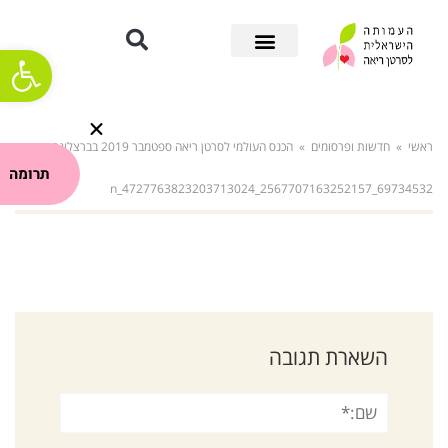
פתח סרגל
ראשי
»
חדשות ופרסומים
»
הכנס העולמי לסרטן ריאה ספטמבר 2019 בברצלונה
»
תרומה
69734532_2567707163252157_4727763823203713024_n
השארת תגובה
שם:*