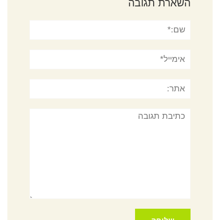
השארת תגובה
שם:*
אימייל*
אתר:
תגובה