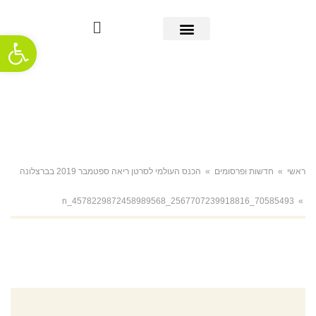
פתח סרגל
מידע אודות סרטן הריאה
אבחון מוקדם
מידע שימושי
אודות העמותה
חדשות ופרסומים
תמיכה והתמודדות
ראשי
»
חדשות ופרסומים
»
הכנס העולמי לסרטן ריאה ספטמבר 2019 בברצלונה
70585493_2567707239918816_4578229872458989568_n
»