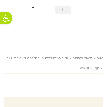
פתח סרגל
מידע אודות סרטן הריאה
אבחון מוקדם
מידע שימושי
אודות העמותה
חדשות ופרסומים
תמיכה והתמודדות
ראשי
»
חדשות ופרסומים
»
הכנס העולמי לסרטן ריאה ספטמבר 2019 בברצלונה
wclc2019_logo
»