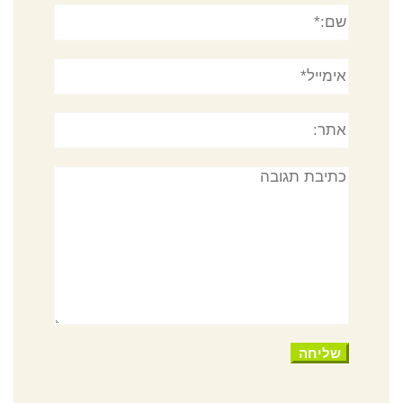
שם:*
אימייל*
אתר:
תגובה