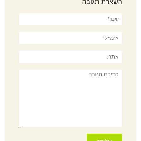
השארת תגובה
שם:*
אימייל*
אתר:
תגובה