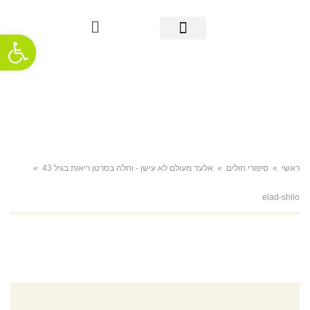
פתח סרגל
מידע אודות סרטן הריאה
אבחון מוקדם
מידע שימושי
אודות העמותה
חדשות ופרסומים
תמיכה והתמודדות
ראשי
»
סיפורי חולים
»
אלעד מעולם לא עישן - וחלה בסרטן ריאות בגיל 43
»
elad-shilo