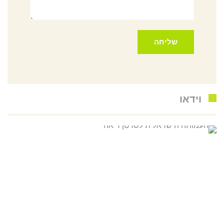
וידאו