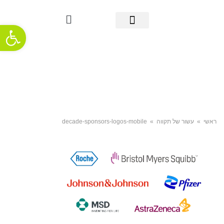
פתח סרגל
מידע אודות סרטן הריאה
אבחון מוקדם
מידע שימושי
אודות העמותה
חדשות ופרסומים
תמיכה והתמודדות
ראשי
»
עשור של תקווה
»
decade-sponsors-logos-mobile