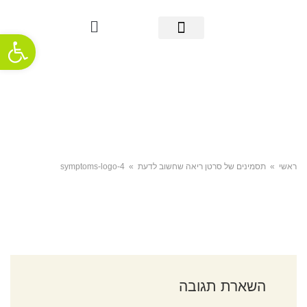
פתח סרגל
מידע אודות סרטן הריאה
אבחון מוקדם
מידע שימושי
אודות העמותה
חדשות ופרסומים
תמיכה והתמודדות
ראשי
»
תסמינים של סרטן ריאה שחשוב לדעת
»
symptoms-logo-4
השארת תגובה