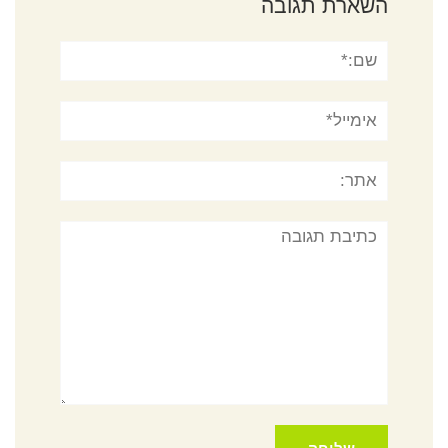
השארת תגובה
שם:*
אימייל*
אתר:
תגובה