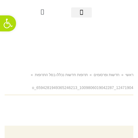
פתח סרגל
מידע אודות סרטן הריאה
אבחון מוקדם
מידע שימושי
אודות העמותה
חדשות ופרסומים
תמיכה והתמודדות
ראשי
»
חדשות ופרסומים
»
תרופות חדשות נכללו בסל התרופות
»
12471904_1009806019042287_6594281949365246213_o